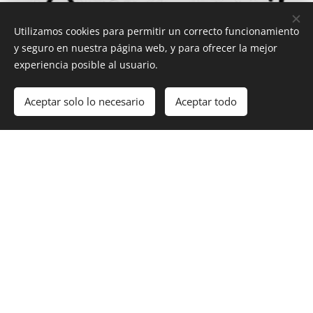
Utilizamos cookies para permitir un correcto funcionamiento
y seguro en nuestra página web, y para ofrecer la mejor
experiencia posible al usuario.
Es un libro jicheol del grupo Seventeen +18
Aceptar solo lo necesario
Aceptar todo
Comenzar
¡Crea tu página web gratis!